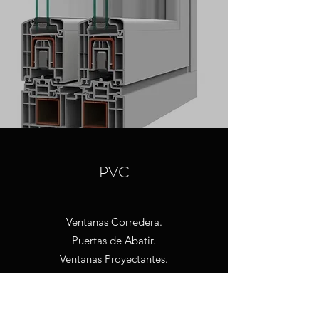
PVC
Ventanas Corredera.
Puertas de Abatir.
Ventanas Proyectantes.
Contactar