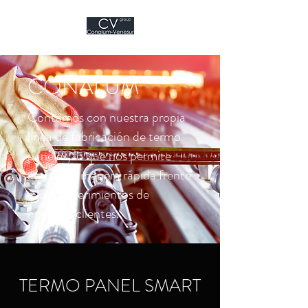
CONALUM
Contamos con nuestra propia
línea de fabricación de termo
paneles, lo que nos permite
actuar de manera rápida frente
a los requerimientos de
nuestros clientes.
TERMO PANEL SMART